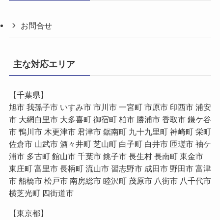
お問合せ
主な対応エリア
【千葉県】
旭市 我孫子市 いすみ市 市川市 一宮町 市原市 印西市 浦安
市 大網白里市 大多喜町 御宿町 柏市 勝浦市 香取市 鎌ケ谷
市 鴨川市 木更津市 君津市 鋸南町 九十九里町 神崎町 栄町
佐倉市 山武市 酒々井町 芝山町 白子町 白井市 匝瑳市 袖ケ
浦市 多古町 館山市 千葉市 銚子市 長生村 長南町 東金市
東庄町 富里市 長柄町 流山市 習志野市 成田市 野田市 富津
市 船橋市 松戸市 南房総市 睦沢町 茂原市 八街市 八千代市
横芝光町 四街道市
【東京都】